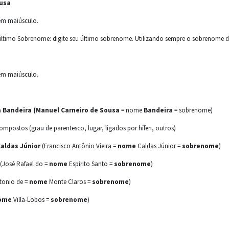
usa
 em maiúsculo.
 último Sobrenome: digite seu último sobrenome. Utilizando sempre o sobrenome d
 em maiúsculo.
 Bandeira (Manuel Carneiro de Sousa
= nome
Bandeira
= sobrenome)
postos (grau de parentesco, lugar, ligados por hífen, outros)
Caldas Júnior
(Francisco Antônio Vieira =
nome
Caldas Júnior =
sobrenome
)
 (José Rafael do =
nome
Espirito Santo =
sobrenome
)
tonio de =
nome
Monte Claros =
sobrenome
)
ome
Villa-Lobos =
sobrenome
)