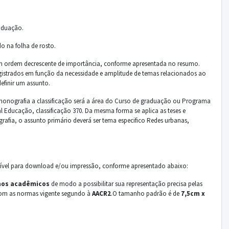
aduação.
o na folha de rosto.
em ordem decrescente de importância, conforme apresentada no resumo.
 registrados em função da necessidade e amplitude de temas relacionados ao
efinir um assunto.
 monografia a classificação será a área do Curso de graduação ou Programa
ducação, classificação 370. Da mesma forma se aplica as teses e
fia, o assunto primário deverá ser tema especifico Redes urbanas,
nível para download e/ou impressão, conforme apresentado abaixo:
hos acadêmicos
de modo a possibilitar sua representação precisa pelas
o com as normas vigente segundo à
AACR2
.O tamanho padrão é de
7,5cm x