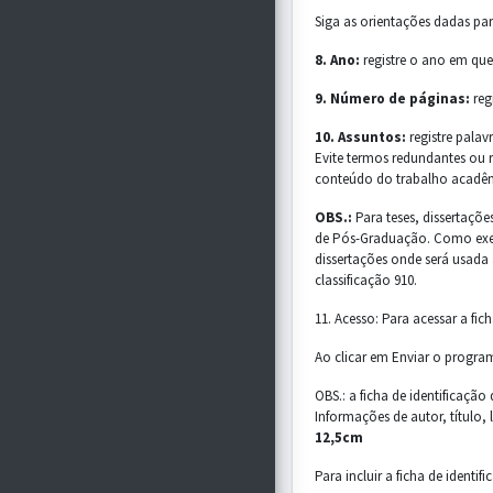
Siga as orientações dadas pa
8. Ano:
registre o ano em qu
9. Número de páginas:
reg
10. Assuntos:
registre pala
Evite termos redundantes ou r
conteúdo do trabalho acadêmi
OBS.:
Para teses, dissertaçõ
de Pós-Graduação. Como exem
dissertações onde será usada
classificação 910.
11. Acesso: Para acessar a fich
Ao clicar em Enviar o progra
OBS.: a ficha de identificaçã
Informações de autor, título,
12,5cm
Para incluir a ficha de ident