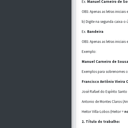
Ex.
Manuel Carneiro de So
OBS: Apenas as letras iniciais
b) Digite na segunda caixa o
Ex.
Bandeira
OBS: Apenas as letras iniciais
Exemplo:
Manuel Carneiro de Sousa
Exemplos para sobrenomes com
Francisco Antônio Vieira 
José Rafael do Espírito Santo
Antonio de Montes Claros (An
Heitor Villa-Lobos (Heitor =
n
2. Título do trabalho: