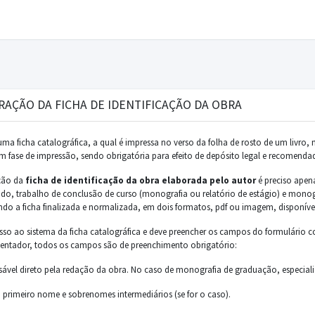
RAÇÃO DA FICHA DE IDENTIFICAÇÃO DA OBRA
ma ficha catalográfica, a qual é impressa no verso da folha de rosto de um livro, 
em fase de impressão, sendo obrigatória para efeito de depósito legal e recomend
ção da
ficha de identificação da obra elaborada pelo autor
é preciso apen
rado, trabalho de conclusão de curso (monografia ou relatório de estágio) e mono
ndo a ficha finalizada e normalizada, em dois formatos, pdf ou imagem, disponív
esso ao sistema da ficha catalográfica e deve preencher os campos do formulári
ientador, todos os campos são de preenchimento obrigatório:
ável direto pela redação da obra. No caso de monografia de graduação, especializa
eu primeiro nome e sobrenomes intermediários (se for o caso).