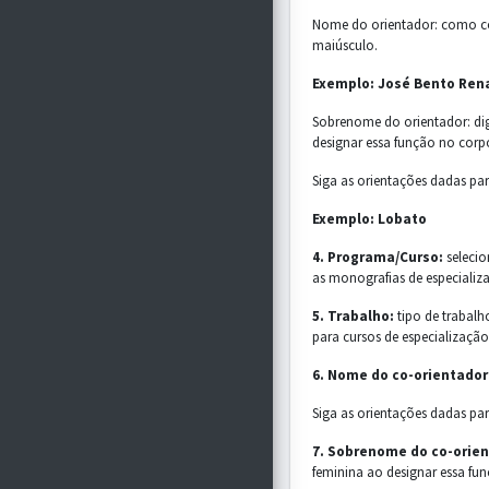
Nome do orientador: como co-r
maiúsculo.
Exemplo: José Bento Ren
Sobrenome do orientador: digi
designar essa função no corpo
Siga as orientações dadas pa
Exemplo: Lobato
4. Programa/Curso:
selecio
as monografias de especializ
5. Trabalho:
tipo de trabalh
para cursos de especialização
6. Nome do co-orientador
Siga as orientações dadas pa
7. Sobrenome do co-orien
feminina ao designar essa fun