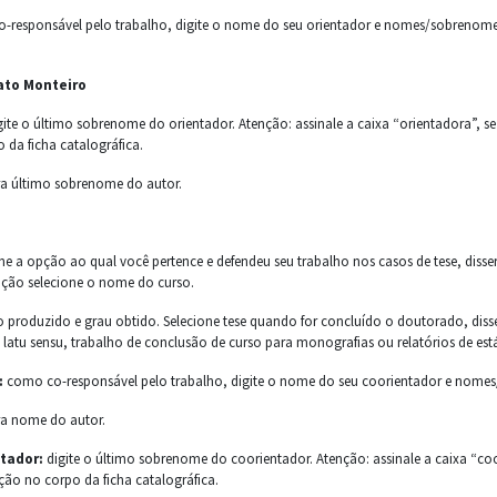
esponsável pelo trabalho, digite o nome do seu orientador e nomes/sobrenomes int
ato Monteiro
te o último sobrenome do orientador. Atenção: assinale a caixa “orientadora”, se
 da ficha catalográfica.
ra último sobrenome do autor.
ne a opção ao qual você pertence e defendeu seu trabalho nos casos de tese, disse
ação selecione o nome do curso.
o produzido e grau obtido. Selecione tese quando for concluído o doutorado, dis
 latu sensu, trabalho de conclusão de curso para monografias ou relatórios de es
:
como co-responsável pelo trabalho, digite o nome do seu coorientador e nomes/
ra nome do autor.
tador:
digite o último sobrenome do coorientador. Atenção: assinale a caixa “coo
ção no corpo da ficha catalográfica.