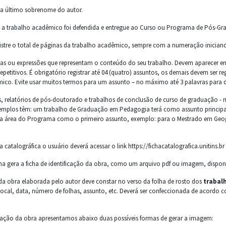
ra último sobrenome do autor.
e a trabalho acadêmico foi defendida e entregue ao Curso ou Programa de Pós-Gr
istre o total de páginas da trabalho acadêmico, sempre com a numeração iniciand
vras ou expressões que representam o conteúdo do seu trabalho. Devem aparecer 
epetitivos. É obrigatório registrar até 04 (quatro) assuntos, os demais devem ser
co. Evite usar muitos termos para um assunto – no máximo até 3 palavras para d
es, relatórios de pós-doutorado e trabalhos de conclusão de curso de graduação -
plos têm: um trabalho de Graduação em Pedagogia terá como assunto principal E
 a área do Programa como o primeiro assunto, exemplo: para o Mestrado em Geogra
a catalográfica o usuário deverá acessar o link https://fichacatalografica.unitins.br
ma gera a ficha de identificação da obra, como um arquivo pdf ou imagem, dispo
o da obra elaborada pelo autor deve constar no verso da folha de rosto dos
trabal
 local, data, número de folhas, assunto, etc. Deverá ser confeccionada de acord
ificação da obra apresentamos abaixo duas possíveis formas de gerar a imagem: